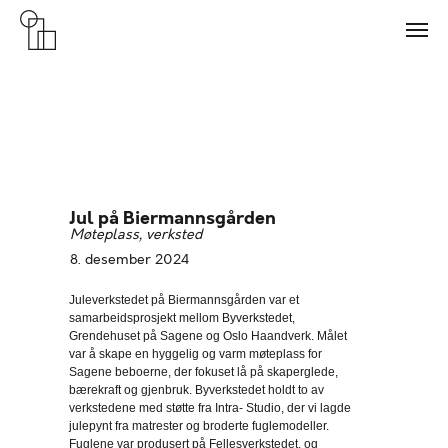
Jul på Biermannsgården
Møteplass, verksted
8. desember 2024
Juleverkstedet på Biermannsgården var et
samarbeidsprosjekt mellom Byverkstedet,
Grendehuset på Sagene og Oslo Haandverk. Målet
var å skape en hyggelig og varm møteplass for
Sagene beboerne, der fokuset lå på skaperglede,
bærekraft og gjenbruk. Byverkstedet holdt to av
verkstedene med støtte fra Intra- Studio, der vi lagde
julepynt fra matrester og broderte fuglemodeller.
Fuglene var produsert på Fellesverkstedet, og